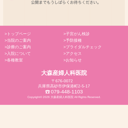
トップページ
子宮がん検診
当院のご案内
予防接種
診療のご案内
ブライダルチェック
入院について
アクセス
各種教室
お知らせ
大森産婦人科医院
〒676-0072
兵庫県高砂市伊保港町2-5-17
079-448-1103
Copyright© 2026 大森産婦人科医院 All Rights Reserved.